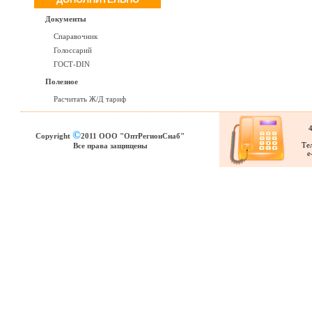
Документы
Спаравочник
Голоссарий
ГОСТ-DIN
Полезное
Расчитать Ж/Д тариф
4
©
Copyright
2011 ООО "ОптРегионСнаб"
Тел
Все права защищены
e