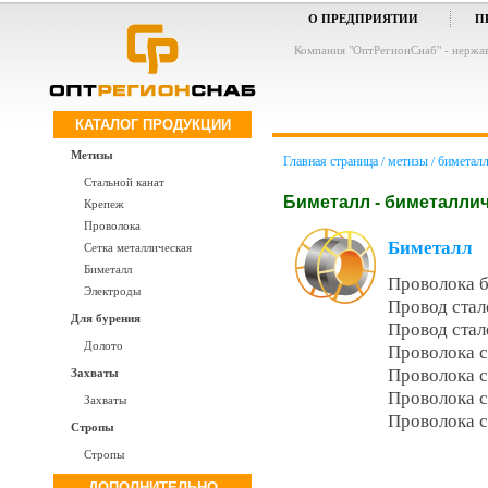
О ПРЕДПРИЯТИИ
П
Компания "ОптРегионСнаб" - нержа
КАТАЛОГ ПРОДУКЦИИ
Метизы
Главная страница
метизы
биметалл
/
/
Стальной канат
Биметалл - биметалли
Крепеж
Проволока
Биметалл
Сетка металлическая
Биметалл
Проволока 
Электроды
Провод ста
Для бурения
Провод ста
Долото
Проволока с
Проволока с
Захваты
Проволока 
Захваты
Проволока с
Стропы
Стропы
ДОПОЛНИТЕЛЬНО