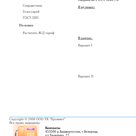
Спаравочник
В рулонах:
Голоссарий
ГОСТ-DIN
Полезное
Расчитать Ж/Д тариф
В картах.
Вариант I
Вариант II
Copyright
©
2008 ООО ТК "Проммет"
Все права защищены
Контакты
453500 р.Башкортостан, г.Белорецк,
ул.Тюленина, 22