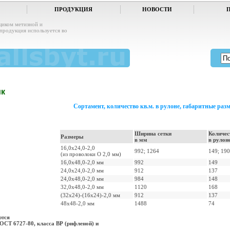
ПРОДУКЦИЯ
НОВОСТИ
щиком метизной и
продукция используется во
ик
Сортамент, количество кв.м. в рулоне, габаритные раз
Ширина сетки
Количес
Размеры
в мм
в рулон
16,0х24,0-2,0
992; 1264
149; 190
(из проволоки O 2,0 мм)
16,0х48,0-2,0 мм
992
149
24,0х24,0-2,0 мм
912
137
24,0х48,0-2,0 мм
984
148
32,0х48,0-2,0 мм
1120
168
(32х24)-(16х24)-2,0 мм
912
137
48х48-2,0 мм
1488
74
ются
ГОСТ 6727-80, класса ВР (рифленой) и