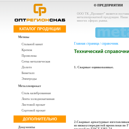
О ПРЕДПРИЯТИИ
ООО ТК „Проммет” является постав
металлопрокатной продукции. Наша 
многих сферах рынка.
КАТАЛОГ ПРОДУКЦИИ
Метизы
Главная страница
справочник
/
Стальной канат
Крепеж
Технический справочн
Проволока
Сетка металлическая
1. Сварные оцинкованные.
Долото
Биметалл
Электроды
Металлопрокат
Сталь калиброванная
Лента холоднокатанная
Листовой прокат
Сортовой прокат
ДОПОЛНИТЕЛЬНО
2.Сварные арматурные изготавлива
из низкоуглеродистой проволоки по 
Документы
гладкой по ГОСТ 3282-74.