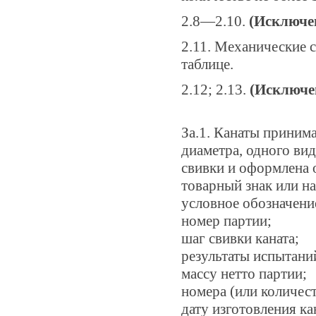
2.8—2.10.
(Исключен
2.11. Механические 
таблице.
2.12; 2.13.
(Исключен
За.1. Канаты приним
диаметра, одного ви
свивки и оформлена 
товарный знак или н
условное обозначение
номер партии;
шаг свивки каната;
результаты испытани
массу нетто партии;
номера (или количест
дату изготовления ка