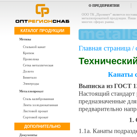
О ПРЕДПРИЯТИИ
ООО ТК „Проммет” является постав
металлопрокатной продукции. Наша 
многих сферах рынка.
КАТАЛОГ ПРОДУКЦИИ
Метизы
Главная страница
/
Стальной канат
Крепеж
Технически
Проволока
Сетка металлическая
Долото
Канаты 
Биметалл
Электроды
Выписка из ГОСТ 1
Металлопрокат
Настоящий стандарт 
Сталь калиброванная
предназначенные для
Лента холоднокатанная
предварительно нап
Листовой прокат
Сортовой прокат
1
ДОПОЛНИТЕЛЬНО
1.1а. Канаты подразд
Документы